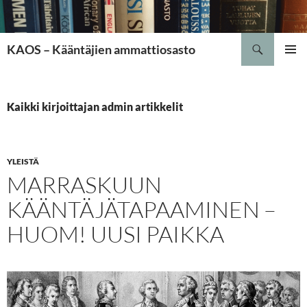
Siirry
sisältöön
Etsi
KAOS – Kääntäjien ammattiosasto
ENSISIJ
VALIKK
Kaikki kirjoittajan admin artikkelit
YLEISTÄ
MARRASKUUN
KÄÄNTÄJÄTAPAAMINEN –
HUOM! UUSI PAIKKA